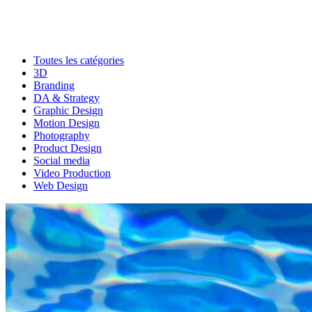
Toutes les catégories
3D
Branding
DA & Strategy
Graphic Design
Motion Design
Photography
Product Design
Social media
Video Production
Web Design