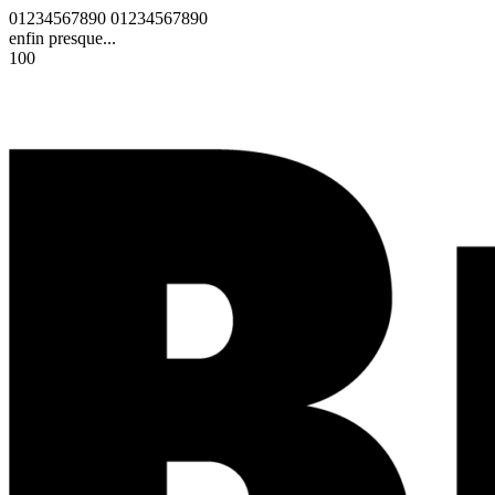
0
1
2
3
4
5
6
7
8
9
0
0
1
2
3
4
5
6
7
8
9
0
enfin presque...
100